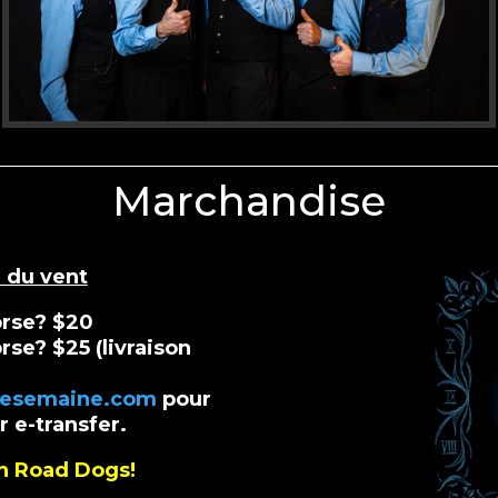
Marchandise
 du vent
orse? $20
rse? $25 (livraison
desemaine.com
pour
 e-transfer.
n Road Dogs!